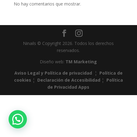
No hay comentarios que mostrar.
Ninails © Copyright 2026. Todos los derechos
reservados.
Diseño web:
TM Marketing
Aviso Legal y Política de privacidad
¦
Política de
cookies
¦
Declaración de Accesibilidad
¦
Política
de Privacidad Apps